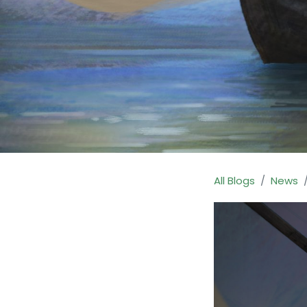
All Blogs
News