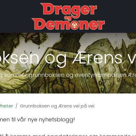
D?
Nyheter
Nedlastinger
ksen og Ærens ve
ig kommer grunnboksen og eventyrkampanjen Ære
heter
Grunnboksen og Ærens vei på vei
men til vår nye nyhetsblogg!