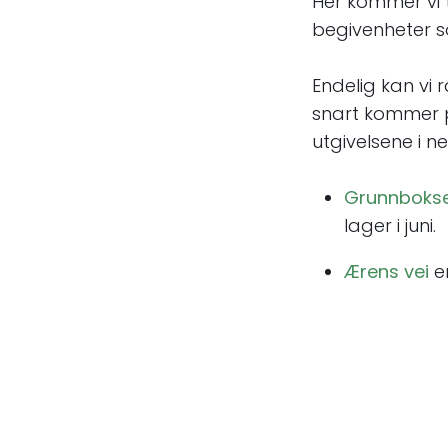
Her kommer vi
begivenheter 
Endelig kan vi
snart kommer p
utgivelsene i ne
Grunnboks
lager i juni.
Ærens vei
e