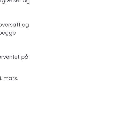
givelser og
 oversatt og
 begge
orventet på
3. mars.