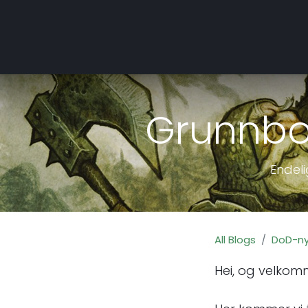
Hjem
Nettbutikk
Hjelp
Hva er Do
Grunnbo
Endel
All Blogs
DoD-ny
Hei, og velkom