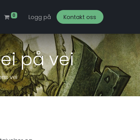
0
Logg på
Kontakt oss
i på vei
ns vei