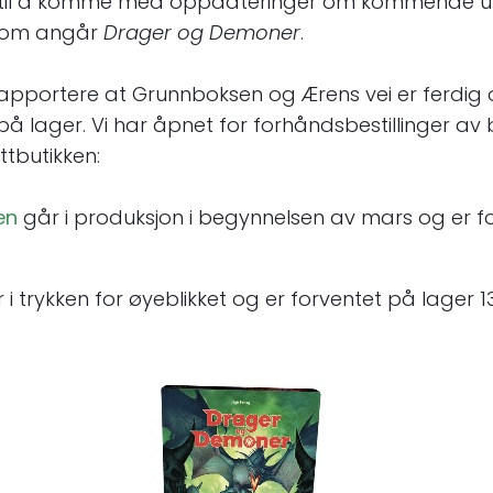
 til å komme med oppdateringer om kommende ut
som angår
Drager og Demoner
.
 rapportere at Grunnboksen og Ærens vei er ferdig
å lager. Vi har åpnet for forhåndsbestillinger av
ttbutikken:
en
går i produksjon i begynnelsen av mars og er f
r i trykken for øyeblikket og er forventet på lager 1