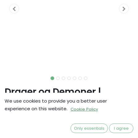
Drager og Demoner |
Monsterboken (innbundet)
We use cookies to provide you a better user
experience on this website.
Cookie Policy
Monsterkompendium til DoD på norsk
kr
499,00
Only essentials
I agree