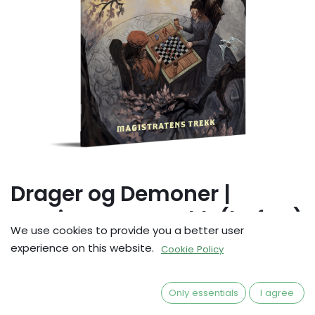
Drager og Demoner |
Magistratens trekk (heftet)
We use cookies to provide you a better user
Eventyr til DoD på norsk
experience on this website.
Cookie Policy
kr
99,00
Only essentials
I agree